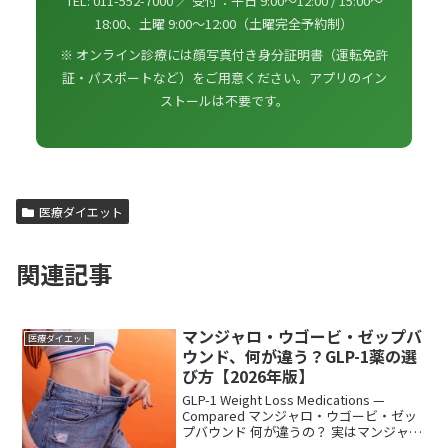
TEL: 011-552-7000 ／ 受付：平日 9:00〜12:00 / 15:00〜
18:00、土曜 9:00〜12:00（土曜完全予約制）
※ オンライン診療には顔写真付き身分証明書（運転免許
証・パスポートなど）をご用意ください。アプリのイン
ストールは不要です。
医療ダイエット
関連記事
マンジャロ・ウゴービ・ゼップバ
医療ダイエット
ウンド、何が違う？GLP-1薬の選
び方【2026年版】
GLP-1 Weight Loss Medications —
Compared マンジャロ・ウゴービ・ゼッ
プバウンド 何が違うの？ 実はマンジャロ
とゼップバウンドは同じ成分。3つの薬の