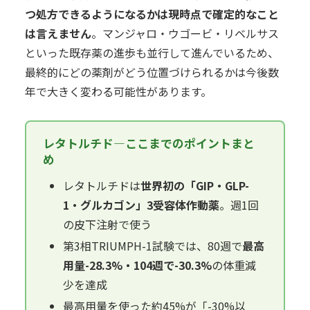
つ処方できるようになるかは現時点で確定的なこと
は言えません
。マンジャロ・ウゴービ・リベルサス
といった既存薬の進歩も並行して進んでいるため、
最終的にどの薬剤がどう位置づけられるかは今後数
年で大きく変わる可能性があります。
レタトルチド—ここまでのポイントまと
め
レタトルチドは
世界初の「GIP・GLP-
1・グルカゴン」3受容体作動薬
。週1回
の皮下注射で使う
第3相TRIUMPH-1試験では、80週で
最高
用量-28.3%・104週で-30.3%
の体重減
少を達成
最高用量を使った約45%が「-30%以