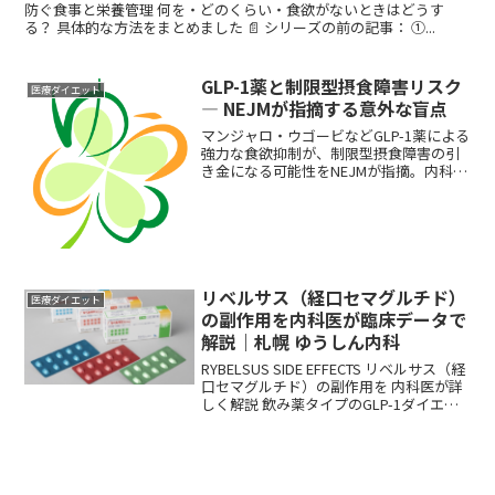
防ぐ食事と栄養管理 何を・どのくらい・食欲がないときはどうす
る？ 具体的な方法をまとめました 📄 シリーズの前の記事： ①...
GLP-1薬と制限型摂食障害リスク
医療ダイエット
― NEJMが指摘する意外な盲点
マンジャロ・ウゴービなどGLP-1薬による
強力な食欲抑制が、制限型摂食障害の引
き金になる可能性をNEJMが指摘。内科医
が患者向けにわかりやすく解説します。
リベルサス（経口セマグルチド）
医療ダイエット
の副作用を内科医が臨床データで
解説｜札幌 ゆうしん内科
RYBELSUS SIDE EFFECTS リベルサス（経
口セマグルチド）の副作用を 内科医が詳
しく解説 飲み薬タイプのGLP-1ダイエッ
ト薬、副作用の頻度と上手な付き合い方
をまとめました リベルサス（一般名：経
口セマグ...