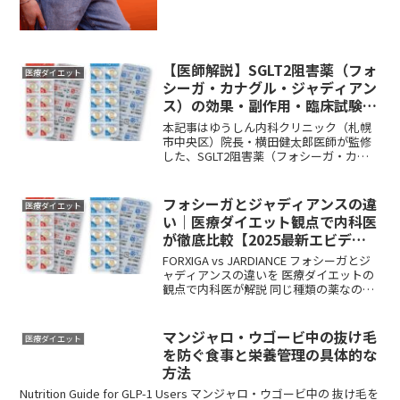
違いと、どちらが向いているかを医師...
【医師解説】SGLT2阻害薬（フォ
医療ダイエット
シーガ・カナグル・ジャディアン
ス）の効果・副作用・臨床試験デ
ータ
本記事はゆうしん内科クリニック（札幌
市中央区）院長・横田健太郎医師が監修
した、SGLT2阻害薬（フォシーガ・カナ
グルなど）に関する医師解説記事です。
作用機序・各薬剤の特徴・臨床試験デー
タ・副作用をまとめています。 ← S...
フォシーガとジャディアンスの違
医療ダイエット
い｜医療ダイエット観点で内科医
が徹底比較【2025最新エビデン
ス】
FORXIGA vs JARDIANCE フォシーガとジ
ャディアンスの違いを 医療ダイエットの
観点で内科医が解説 同じ種類の薬なのに
何が違う？痩せる効果・副作用・心臓や
腎臓への良い影響を比較します 結論： フ
ォシーガとジ...
マンジャロ・ウゴービ中の抜け毛
医療ダイエット
を防ぐ食事と栄養管理の具体的な
方法
Nutrition Guide for GLP-1 Users マンジャロ・ウゴービ中の 抜け毛を