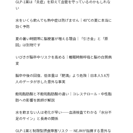
GLP-1薬は「炎症」を抑えて血管を守っているのかもしれな
い
水をいくら飲んでも熱中症は防げません｜40℃の夏に本当に
効く予防
夏の暑い時間帯に脳梗塞が増える理由｜「引き金」と「原
因」は別物です
いびきが脳卒中リスクを高める｜睡眠時無呼吸と脳の白質病
変
脳卒中後の回復、低体重は「肥満」より危険｜日本人5.6万
人のデータが示した意外な事実
飽和脂肪酸と不飽和脂肪酸の違い｜コレステロール・中性脂
肪への影響を医師が解説
水を飲まない人は老化が早い──血液検査でわかる「水分不
足のサイン」と長寿の関係
GLP-1薬と制限型摂食障害リスク ― NEJMが指摘する意外な