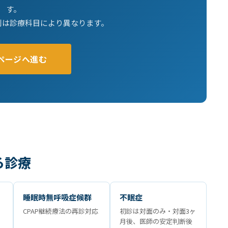
す。
別は診療科目により異なります。
ページへ進む
る診療
）
睡眠時無呼吸症候群
不眠症
CPAP継続療法の再診対応
初診は対面のみ・対面3ヶ
月後、医師の安定判断後