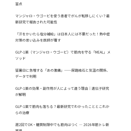
盲点
マンジャロ・ウゴービを使う患者でがんが転移しにくい？最
新研究で報告された可能性
「汗をかいたら塩分補給」は日本人には不要だった！熱中症
対策の思い込みを医師が覆す
GLP-1薬（マンジャロ・ウゴービ）で筋肉を守る「MEAL」メ
ソッド
猛暑日に急増する「あの激痛」──尿路結石と気温の関係、
データで判明
GLP-1薬の効果・副作用が人によって違う理由｜遺伝子研究
が解明
GLP-1薬で筋肉も落ちる？最新研究でわかったこととこれか
らの治療
週2回でOK・糖質制限中でも筋肉はつく ― 2026年筋トレ新
常識