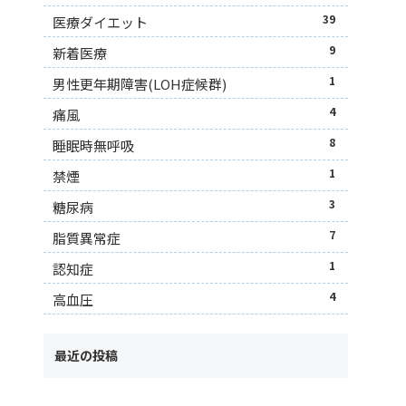
39
医療ダイエット
9
新着医療
1
男性更年期障害(LOH症候群)
4
痛風
8
睡眠時無呼吸
1
禁煙
3
糖尿病
7
脂質異常症
1
認知症
4
高血圧
最近の投稿