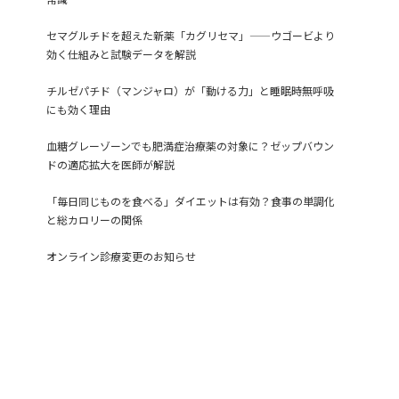
セマグルチドを超えた新薬「カグリセマ」——ウゴービより
効く仕組みと試験データを解説
チルゼパチド（マンジャロ）が「動ける力」と睡眠時無呼吸
にも効く理由
血糖グレーゾーンでも肥満症治療薬の対象に？ゼップバウン
ドの適応拡大を医師が解説
「毎日同じものを食べる」ダイエットは有効？食事の単調化
と総カロリーの関係
オンライン診療変更のお知らせ