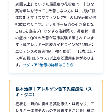
20回以上」といった最重症の花粉症で、十分な
薬物療法を行っても改善しない方には、抗IgE抗
体製剤オマリズマブ（ゾレア®）の保険治療が選
択肢になります。アレルギー反応の引き金とな
るIgEを直接ブロックする注射薬で、鼻症状・目
の症状・QOLの改善が臨床試験で示されていま
す（鼻アレルギー診療ガイドライン2024年版：
エビデンスの確実性A、強く推奨）。12歳以上・
スギ花粉IgEクラス3以上など適用条件がありま
す。
→ゾレア®治療の詳細はこちら
根本治療｜アレルゲン舌下免疫療法（ス
ギ・ダニ）
症状を一時的に抑える薬物療法とは異なり、ア
レルギー体質そのものを改善することを目標に