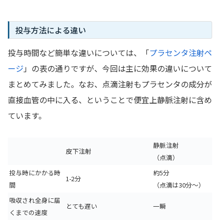
投与方法による違い
投与時間など簡単な違いについては、「
プラセンタ注射ペ
ージ
」の表の通りですが、今回は主に効果の違いについて
まとめてみました。なお、点滴注射もプラセンタの成分が
直接血管の中に入る、ということで便宜上静脈注射に含め
ています。
静脈注射
皮下注射
（点滴）
投与時にかかる時
約5分
1-2分
間
（点滴は30分～）
吸収され全身に届
とても遅い
一瞬
くまでの速度