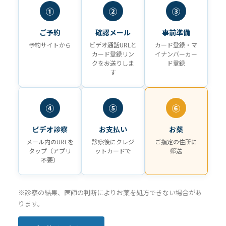
①
②
③
ご予約
確認メール
事前準備
予約サイトから
ビデオ通話URLと
カード登録・マ
カード登録リン
イナンバーカー
クをお送りしま
ド登録
す
④
⑤
⑥
ビデオ診察
お支払い
お薬
メール内のURLを
診察後にクレジ
ご指定の住所に
タップ（アプリ
ットカードで
郵送
不要）
※診察の結果、医師の判断によりお薬を処方できない場合があ
ります。