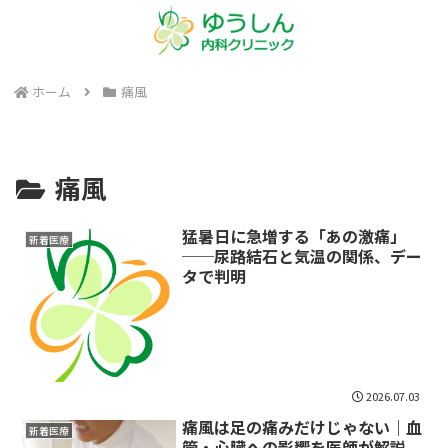
ホーム
痛風
痛風
猛暑日に急増する「あの激痛」
新着医療
──尿路結石と気温の関係、デー
タで判明
2026.07.03
痛風は足の痛みだけじゃない｜血
新着医療
管・心臓への影響を医師が解説