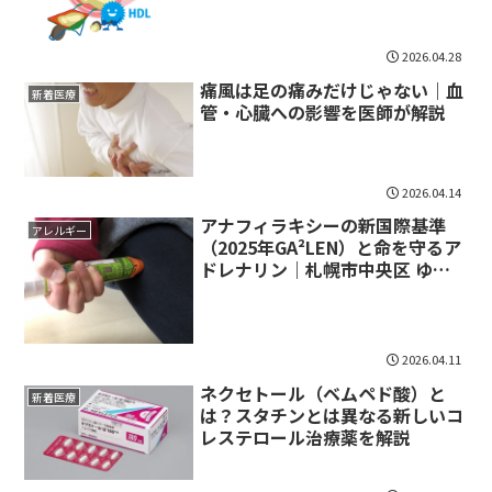
2026.04.28
痛風は足の痛みだけじゃない｜血
新着医療
管・心臓への影響を医師が解説
2026.04.14
アナフィラキシーの新国際基準
アレルギー
（2025年GA²LEN）と命を守るア
ドレナリン｜札幌市中央区 ゆう
しん内科クリニック
2026.04.11
ネクセトール（ベムペド酸）と
新着医療
は？スタチンとは異なる新しいコ
レステロール治療薬を解説