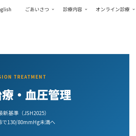
glish
ごあいさつ
診療内容
オンライン診療
SION TREATMENT
治療・血圧管理
最新基準（JSH2025）
130/80mmHg未満へ