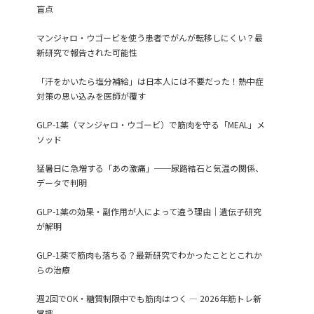
盲点
マンジャロ・ウゴービを使う患者でがんが転移しにくい？最
新研究で報告された可能性
「汗をかいたら塩分補給」は日本人には不要だった！熱中症
対策の思い込みを医師が覆す
GLP-1薬（マンジャロ・ウゴービ）で筋肉を守る「MEAL」メ
ソッド
猛暑日に急増する「あの激痛」──尿路結石と気温の関係、
データで判明
GLP-1薬の効果・副作用が人によって違う理由｜遺伝子研究
が解明
GLP-1薬で筋肉も落ちる？最新研究でわかったこととこれか
らの治療
週2回でOK・糖質制限中でも筋肉はつく ― 2026年筋トレ新
常識