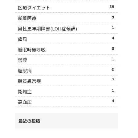
39
医療ダイエット
9
新着医療
1
男性更年期障害(LOH症候群)
4
痛風
8
睡眠時無呼吸
1
禁煙
3
糖尿病
7
脂質異常症
1
認知症
4
高血圧
最近の投稿