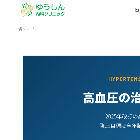
En
ホーム
HYPERTEN
高血圧の
2025年改訂の
降圧目標は全年齢で