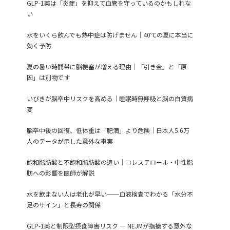
GLP-1薬は「炎症」を抑えて血管を守っているのかもしれな
い
水をいくら飲んでも熱中症は防げません｜40℃の夏に本当に
効く予防
夏の暑い時間帯に脳梗塞が増える理由｜「引き金」と「原
因」は別物です
いびきが脳卒中リスクを高める｜睡眠時無呼吸と脳の白質病
変
脳卒中後の回復、低体重は「肥満」より危険｜日本人5.6万
人のデータが示した意外な事実
飽和脂肪酸と不飽和脂肪酸の違い｜コレステロール・中性脂
肪への影響を医師が解説
水を飲まない人は老化が早い──血液検査でわかる「水分不
足のサイン」と長寿の関係
GLP-1薬と制限型摂食障害リスク ― NEJMが指摘する意外な