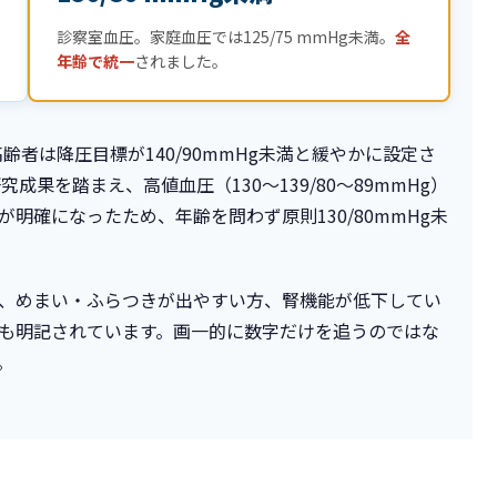
診察室血圧。家庭血圧では125/75 mmHg未満。
全
年齢で統一
されました。
高齢者は降圧目標が140/90mmHg未満と緩やかに設定さ
成果を踏まえ、高値血圧（130〜139/80〜89mmHg）
明確になったため、年齢を問わず原則130/80mmHg未
、めまい・ふらつきが出やすい方、腎機能が低下してい
も明記されています。画一的に数字だけを追うのではな
。