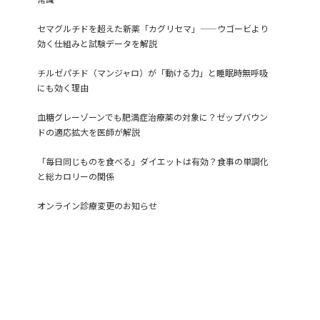
セマグルチドを超えた新薬「カグリセマ」——ウゴービより
効く仕組みと試験データを解説
チルゼパチド（マンジャロ）が「動ける力」と睡眠時無呼吸
にも効く理由
血糖グレーゾーンでも肥満症治療薬の対象に？ゼップバウン
ドの適応拡大を医師が解説
「毎日同じものを食べる」ダイエットは有効？食事の単調化
と総カロリーの関係
オンライン診療変更のお知らせ