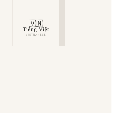
🇻🇳
Tiếng Việt
VIETNAMESE