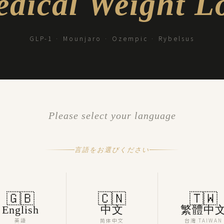
dical Weight L
GLP-1 · Mounjaro · Ozempic · Rybelsus
Please select your language
言語をお選びください
🇬🇧
🇨🇳
🇹🇼
English
中文
繁體中
英語
简体中文
台灣 TAIWAN