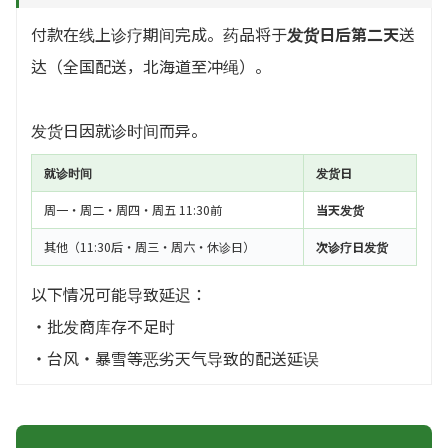
付款在线上诊疗期间完成。药品将于
发货日后第二天
送
达（全国配送，北海道至冲绳）。
发货日因就诊时间而异。
就诊时间
发货日
周一・周二・周四・周五 11:30前
当天发货
其他（11:30后・周三・周六・休诊日）
次诊疗日发货
以下情况可能导致延迟：
・批发商库存不足时
・台风・暴雪等恶劣天气导致的配送延误