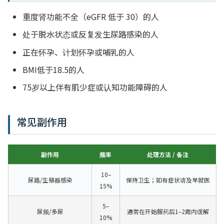
重度肾功能不全（eGFR 低于 30）的人
处于脱水状态或反复发生尿路感染的人
正在怀孕、计划怀孕或哺乳的人
BMI低于18.5的人
75岁以上伴有肌少症或认知功能障碍的人
常见副作用
副作用
频率
处理方法 / 备注
10–
尿路/生殖器感染
保持卫生；如有症状请及早就医
15%
5–
尿频/多尿
通常在开始服药后1–2周内缓解
10%