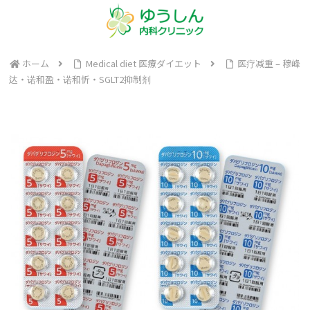
ホーム
Medical diet 医療ダイエット
医疗减重 – 穆峰
达・诺和盈・诺和忻・SGLT2抑制剂