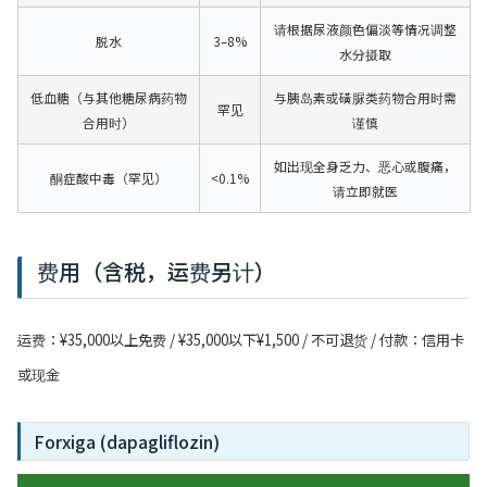
请根据尿液颜色偏淡等情况调整
脱水
3–8%
水分摄取
低血糖（与其他糖尿病药物
与胰岛素或磺脲类药物合用时需
罕见
合用时）
谨慎
如出现全身乏力、恶心或腹痛，
酮症酸中毒（罕见）
<0.1%
请立即就医
费用（含税，运费另计）
运费：¥35,000以上免费 / ¥35,000以下¥1,500 / 不可退货 / 付款：信用卡
或现金
Forxiga (dapagliflozin)