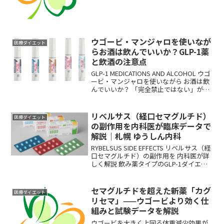
服用でき体重−9%のデータあり。日本で
の承認見込みやリベルサスとの違いを医
師が解説。
ウゴービ・マンジャロを使いなが
医療ダイエット
らお酒は飲んでいいか？GLP-1薬
と飲酒の注意点
GLP-1 MEDICATIONS AND ALCOHOL ウゴ
ービ・マンジャロを使いながら お酒は飲
んでいいか？ 「完全禁止ではない」が正
確な答えです。ただし飲み方次第で副作
用が悪化するリスクがあります GLP-1薬
（...
リベルサス（経口セマグルチド）
医療ダイエット
の副作用を内科医が臨床データで
解説｜札幌 ゆうしん内科
RYBELSUS SIDE EFFECTS リベルサス（経
口セマグルチド）の副作用を 内科医が詳
しく解説 飲み薬タイプのGLP-1ダイエッ
ト薬、副作用の頻度と上手な付き合い方
をまとめました リベルサス（一般名：経
口セマグ...
セマグルチドを超えた新薬「カグ
医療ダイエット
リセマ」——ウゴービより効く仕
組みと試験データを解説
ウゴービを大きく上回る体重減少効果が