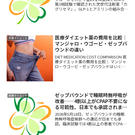
第3相試験で確認された次世代注射薬「カ
グリセマ」。GLP-1とアミリンの組み合わ
せという新しい仕組みを内科医がわかり
やすく解説します。
医療ダイエット薬の費用を比較｜
医療ダイエット
マンジャロ・ウゴービ・ゼップバ
ウンドの違い
DIET MEDICATION COST COMPARISON 医
療ダイエット薬の費用を比較｜ マンジャ
ロ・ウゴービ・ゼップバウンドはいくら
かかるか 自費と保険では費用の仕組みが
まったく異なります。比較前に「どちら
のルー...
ゼップバウンドで睡眠時無呼吸が
医療ダイエット
改善──4割以上がCPAP不要にな
る可能性、日本でも承認されまし
た
2026年5月18日、ゼップバウンドの睡眠
時無呼吸症候群への適応が日本でも承
認。臨床試験では4割以上の患者でCPAP
不要になる可能性が示されました。CPAP
が続けられない方への選択肢を内科医が