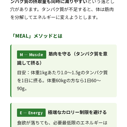
ンパク質の摂取量も同時に減りやすい
という落とし
穴があります。タンパク質が不足すると、体は筋肉
を分解してエネルギーに変えようとします。
「MEAL」メソッドとは
筋肉を守る（タンパク質を意
M — Muscle
識して摂る）
目安：体重1kgあたり1.0〜1.5gのタンパク質
を1日に摂る。体重60kgの方なら1日60〜
90g。
極端なカロリー制限を避ける
E — Energy
食欲が落ちても、必要最低限のエネルギーは