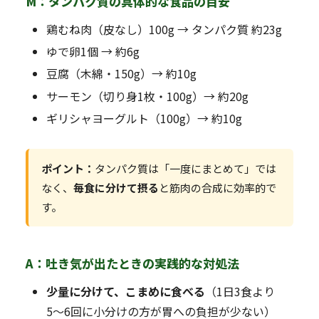
M：タンパク質の具体的な食品の目安
鶏むね肉（皮なし）100g → タンパク質 約23g
ゆで卵1個 → 約6g
豆腐（木綿・150g）→ 約10g
サーモン（切り身1枚・100g）→ 約20g
ギリシャヨーグルト（100g）→ 約10g
ポイント：
タンパク質は「一度にまとめて」では
なく、
毎食に分けて摂る
と筋肉の合成に効率的で
す。
A：吐き気が出たときの実践的な対処法
少量に分けて、こまめに食べる
（1日3食より
5〜6回に小分けの方が胃への負担が少ない）