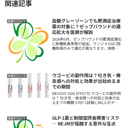
関連記事
血糖グレーゾーンでも肥満症治療
医療ダイエット
薬の対象に？ゼップバウンドの適
応拡大を医師が解説
2026年5月、ゼップバウンドの肥満症適応
に耐糖能異常等が追加。マンジャロは2型
糖尿病のみで適応が異なります。保険処
方の条件と当院の自由診療対応を解説。
ウゴービの副作用は？吐き気・倦
医療ダイエット
怠感への対処と効果が出始めるま
での期間
WEGOVY SIDE EFFECTS ウゴービの副作用
は？ 吐き気・倦怠感への対処と効果が出
るまでの期間 STEP-1試験1,961人のデー
タをもとに、副作用の頻度と乗り越え方
を内科医が解説します 「ウゴービを打ち
始め...
GLP-1薬と制限型摂食障害リスク
医療ダイエット
― NEJMが指摘する意外な盲点