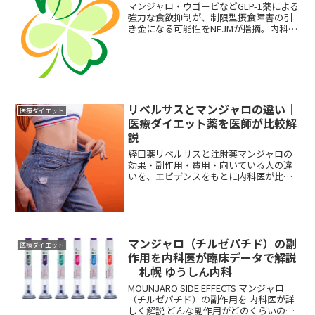
マンジャロ・ウゴービなどGLP-1薬による
強力な食欲抑制が、制限型摂食障害の引
き金になる可能性をNEJMが指摘。内科医
が患者向けにわかりやすく解説します。
リベルサスとマンジャロの違い｜
医療ダイエット
医療ダイエット薬を医師が比較解
説
経口薬リベルサスと注射薬マンジャロの
効果・副作用・費用・向いている人の違
いを、エビデンスをもとに内科医が比較
解説します。
マンジャロ（チルゼパチド）の副
医療ダイエット
作用を内科医が臨床データで解説
｜札幌 ゆうしん内科
MOUNJARO SIDE EFFECTS マンジャロ
（チルゼパチド）の副作用を 内科医が詳
しく解説 どんな副作用がどのくらいの割