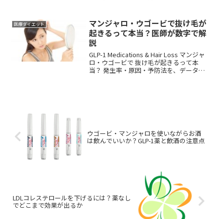
合で出るのか、大規模な研究データをも
とにわかりやすくまとめました マンジャ
ロ（一般名：チル...
マンジャロ・ウゴービで抜け毛が
医療ダイエット
起きるって本当？医師が数字で解
説
GLP-1 Medications & Hair Loss マンジャ
ロ・ウゴービで 抜け毛が起きるって本
当？ 発生率・原因・予防法を、データを
もとに正直にお伝えします 「マンジャロ
を始めてから、なんとなく抜け毛が増え
た気...
ウゴービ・マンジャロを使いながらお酒
は飲んでいいか？GLP-1薬と飲酒の注意点
LDLコレステロールを下げるには？薬なし
でどこまで効果が出るか