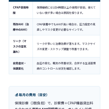
CPAP使用時
保険継続には1日4時間以上の使用が目安。使えて
間
いない夜が多い場合は原因を探ります。
残存AHI（治
CPAP装着中でもAHIが高い場合は、圧力設定の見
療中のAHI）
直しやマスク変更が必要なサインです。
リーク（マ
リークが多いと治療効果が落ちます。マスクサイ
スクの空気
ズの変更・ストラップ調整で改善できます。
漏れ）
自覚症状・
血圧の変化、眠気の改善状況、合併する生活習慣
体調変化
病のコントロール状況を確認します。
💰 毎月の費用（目安）
保険診療（3割負担）で、診察費＋CPAP機器貸出料
を合わせて
月約4,500円程度
です。オンライン診療