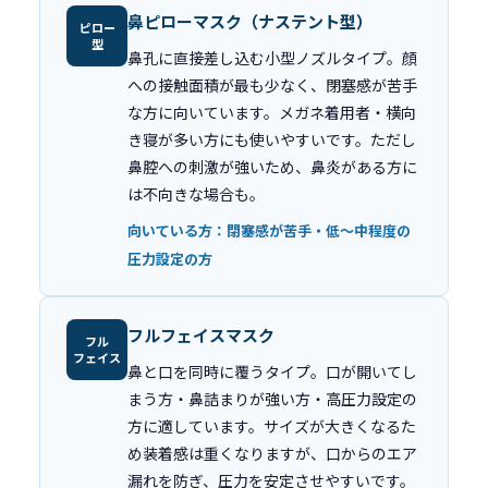
鼻ピローマスク（ナステント型）
ピロー
型
鼻孔に直接差し込む小型ノズルタイプ。顔
への接触面積が最も少なく、閉塞感が苦手
な方に向いています。メガネ着用者・横向
き寝が多い方にも使いやすいです。ただし
鼻腔への刺激が強いため、鼻炎がある方に
は不向きな場合も。
向いている方：閉塞感が苦手・低〜中程度の
圧力設定の方
フルフェイスマスク
フル
フェイス
鼻と口を同時に覆うタイプ。口が開いてし
まう方・鼻詰まりが強い方・高圧力設定の
方に適しています。サイズが大きくなるた
め装着感は重くなりますが、口からのエア
漏れを防ぎ、圧力を安定させやすいです。