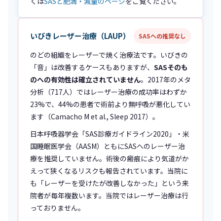
くは
SASと肥満・減量のページ
をご覧ください。
いびきレーザー治療（LAUP）
SASへの推奨なし
のどの組織をレーザーで焼く治療法です。いびきの
「音」は改善するケースもありますが、
SASそのも
のへの有効性は確立されていません
。2017年のメタ
分析（717人）ではレーザー治療の成功率はわずか
23%で、44%の患者で術前より無呼吸が悪化してい
ます（Camacho M et al., Sleep 2017）。
日本呼吸器学会「SAS診療ガイドライン2020」・米
国睡眠医学会（AASM）ともにSASへのレーザー治
療を推奨していません。術後の瘢痕により気道がか
えって狭くなるリスクも報告されています。当院に
も「レーザーを受けたが改善しなかった」という来
院者が毎年複数います。当院ではレーザー治療は行
っておりません。