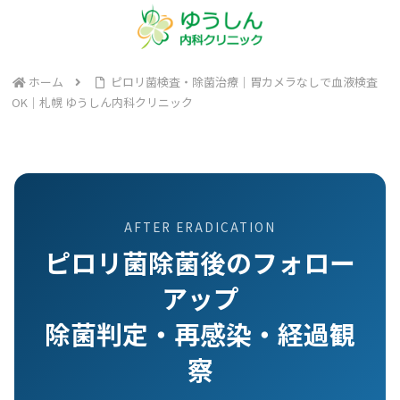
ホーム
ピロリ菌検査・除菌治療｜胃カメラなしで血液検査
OK｜札幌 ゆうしん内科クリニック
AFTER ERADICATION
ピロリ菌除菌後のフォロー
アップ
除菌判定・再感染・経過観
察