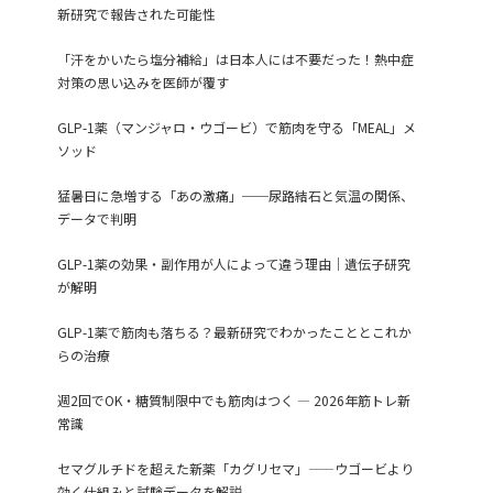
新研究で報告された可能性
「汗をかいたら塩分補給」は日本人には不要だった！熱中症
対策の思い込みを医師が覆す
GLP-1薬（マンジャロ・ウゴービ）で筋肉を守る「MEAL」メ
ソッド
猛暑日に急増する「あの激痛」──尿路結石と気温の関係、
データで判明
GLP-1薬の効果・副作用が人によって違う理由｜遺伝子研究
が解明
GLP-1薬で筋肉も落ちる？最新研究でわかったこととこれか
らの治療
週2回でOK・糖質制限中でも筋肉はつく ― 2026年筋トレ新
常識
セマグルチドを超えた新薬「カグリセマ」——ウゴービより
効く仕組みと試験データを解説