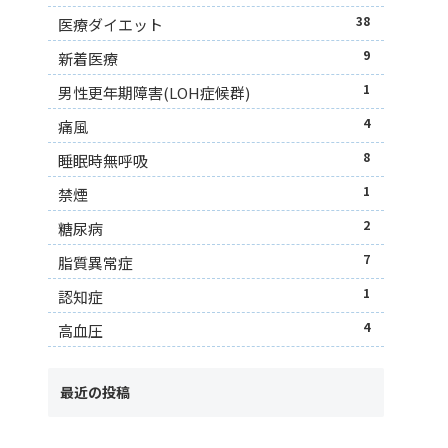
38
医療ダイエット
9
新着医療
1
男性更年期障害(LOH症候群)
4
痛風
8
睡眠時無呼吸
1
禁煙
2
糖尿病
7
脂質異常症
1
認知症
4
高血圧
最近の投稿