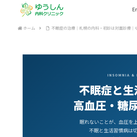
En
ホーム
不眠症の治療｜札幌の内科・初診は対面診療｜
INSOMNIA & 
不眠症と生
高血圧・糖
眠れないことが、血圧を
不眠と生活習慣病は