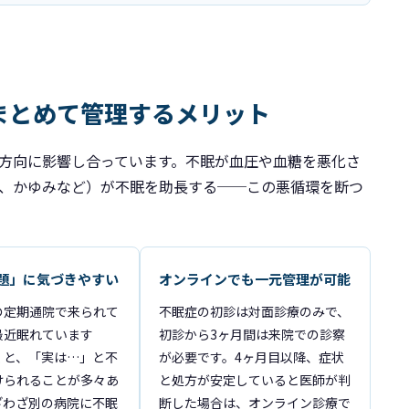
まとめて管理するメリット
方向に影響し合っています。不眠が血圧や血糖を悪化さ
、かゆみなど）が不眠を助長する──この悪循環を断つ
題」に気づきやすい
オンラインでも一元管理が可能
の定期通院で来られて
不眠症の初診は対面診療のみで、
最近眠れています
初診から3ヶ月間は来院での診察
くと、「実は…」と不
が必要です。4ヶ月目以降、症状
けられることが多々あ
と処方が安定していると医師が判
ざわざ別の病院に不眠
断した場合は、オンライン診療で