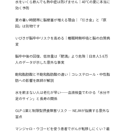
水をいくら飲んでも熱中症は防げません｜40℃の夏に本当に
効く予防
夏の暑い時間帯に脳梗塞が増える理由｜「引き金」と「原
因」は別物です
いびきが脳卒中リスクを高める｜睡眠時無呼吸と脳の白質病
変
脳卒中後の回復、低体重は「肥満」より危険｜日本人5.6万
人のデータが示した意外な事実
飽和脂肪酸と不飽和脂肪酸の違い｜コレステロール・中性脂
肪への影響を医師が解説
水を飲まない人は老化が早い──血液検査でわかる「水分不
足のサイン」と長寿の関係
GLP-1薬と制限型摂食障害リスク ― NEJMが指摘する意外な
盲点
マンジャロ・ウゴービを使う患者でがんが転移しにくい？最