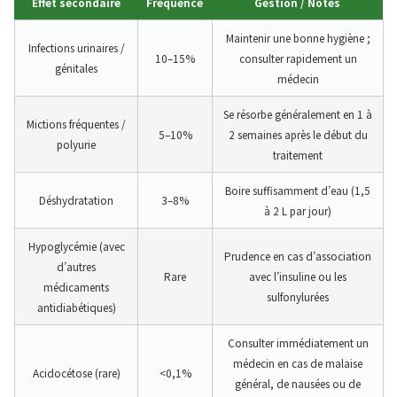
Effet secondaire
Fréquence
Gestion / Notes
Maintenir une bonne hygiène ;
Infections urinaires /
10–15%
consulter rapidement un
génitales
médecin
Se résorbe généralement en 1 à
Mictions fréquentes /
5–10%
2 semaines après le début du
polyurie
traitement
Boire suffisamment d’eau (1,5
Déshydratation
3–8%
à 2 L par jour)
Hypoglycémie (avec
Prudence en cas d’association
d’autres
Rare
avec l’insuline ou les
médicaments
sulfonylurées
antidiabétiques)
Consulter immédiatement un
médecin en cas de malaise
Acidocétose (rare)
<0,1%
général, de nausées ou de