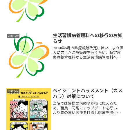
生活習慣病管理料への移行のお知
お知らせ
らせ
2024年6月の診療報酬改定に伴い、より個
人に応じた治療管理を行うため、特定疾
患療養管理料から生活習慣病管理料へ移
行します。詳細は下記のとおりです。
【対象】高血圧、糖尿病、脂質異常症が
主病の方【療養計画書について】患者さ
ん個々に応じた療養計...
ペイシェントハラスメント（カス
お知らせ
ハラ）対策について
当院では皆様の信頼や期待に応えるた
め、職員一同常にアップデートを行い、
より質の高い医療を目指し医療を提供し
ております。しかし、ごく一部の方（患
者さん・ご家族・その関係者）から身勝
手な要求・暴言・暴力・セクハラ・SNS