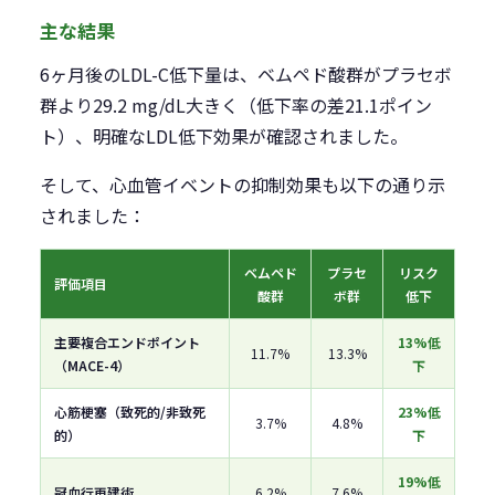
主な結果
6ヶ月後のLDL-C低下量は、ベムペド酸群がプラセボ
群より29.2 mg/dL大きく（低下率の差21.1ポイン
ト）、明確なLDL低下効果が確認されました。
そして、心血管イベントの抑制効果も以下の通り示
されました：
ベムペド
プラセ
リスク
評価項目
酸群
ボ群
低下
主要複合エンドポイント
13%低
11.7%
13.3%
（MACE-4）
下
心筋梗塞（致死的/非致死
23%低
3.7%
4.8%
的）
下
19%低
冠血行再建術
6.2%
7.6%