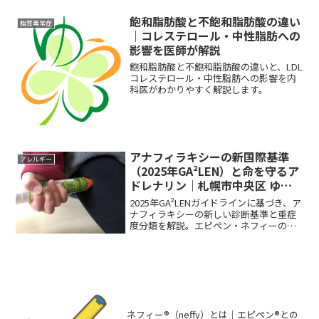
飽和脂肪酸と不飽和脂肪酸の違い
脂質異常症
｜コレステロール・中性脂肪への
影響を医師が解説
飽和脂肪酸と不飽和脂肪酸の違いと、LDL
コレステロール・中性脂肪への影響を内
科医がわかりやすく解説します。
アナフィラキシーの新国際基準
アレルギー
（2025年GA²LEN）と命を守るア
ドレナリン｜札幌市中央区 ゆう
しん内科クリニック
2025年GA²LENガイドラインに基づき、ア
ナフィラキシーの新しい診断基準と重症
度分類を解説。エピペン・ネフィーの使
い分けや、北海道での蜂刺されリスクへ
の備えを内科医が説明します。
ネフィー®（neffy）とは｜エピペン®との