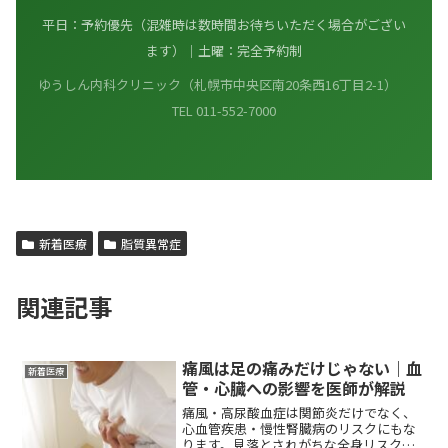
平日：予約優先（混雑時は数時間お待ちいただく場合がござい
ます）｜土曜：完全予約制
ゆうしん内科クリニック（札幌市中央区南20条西16丁目2-1）
TEL 011-552-7000
新着医療
脂質異常症
関連記事
痛風は足の痛みだけじゃない｜血
新着医療
管・心臓への影響を医師が解説
痛風・高尿酸血症は関節炎だけでなく、
心血管疾患・慢性腎臓病のリスクにもな
ります。見落とされがちな全身リスクを