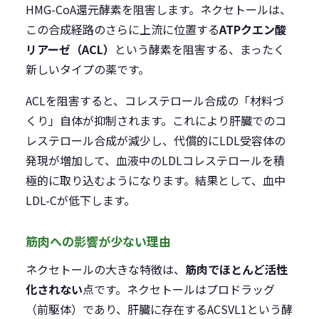
HMG-CoA還元酵素を阻害します。ネクセトールは、
この合成経路のさらに上流に位置する
ATPクエン酸
リアーゼ（ACL）
という酵素を阻害する、まったく
新しいタイプの薬です。
ACLを阻害すると、コレステロール合成の「材料づ
くり」自体が抑制されます。これにより肝臓でのコ
レステロール合成が減少し、代償的にLDL受容体の
発現が増加して、血液中のLDLコレステロールを積
極的に取り込むようになります。結果として、血中
LDL-Cが低下します。
筋肉への影響が少ない理由
ネクセトールの大きな特徴は、
筋肉でほとんど活性
化されない
点です。ネクセトールはプロドラッグ
（前駆体）であり、肝臓に存在するACSVL1という酵