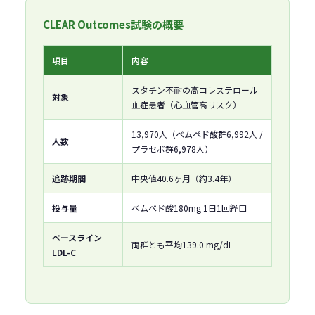
CLEAR Outcomes試験の概要
項目
内容
スタチン不耐の高コレステロール
対象
血症患者（心血管高リスク）
13,970人（ベムペド酸群6,992人 /
人数
プラセボ群6,978人）
追跡期間
中央値40.6ヶ月（約3.4年）
投与量
ベムペド酸180mg 1日1回経口
ベースライン
両群とも平均139.0 mg/dL
LDL-C