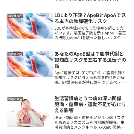
内科医が解説します。
LDLより正確？ApoBとApoAで見
脂質異常症
る本当の動脈硬化リスク
LDLが基準値内でも心筋梗塞を起こす方
がいます。悪玉粒子数を示すApoB・善玉
の掃除力ApoA-Iを使った新しいリスク評
価と、保険適用で測れる検査について札
幌の内科医が解説します。
あなたのApoE型は？脂質代謝と
脂質異常症
認知症リスクを左右する遺伝子の
話
ApoE遺伝子型（E2/E3/E4）が脂質代謝と
認知症リスクに与える影響を内科医が解
説。E4型保有者が特に気をつけるべきこ
とも説明します。
生活習慣病とうつ病の深い関係｜
医療と生活
肥満・糖尿病・運動不足が心に与
える影響
肥満・糖尿病・運動不足がうつ病リスク
を高めるメカニズムを内科医が解説。生
活習慣病とメンタルヘルスの深い関係が
わかります。