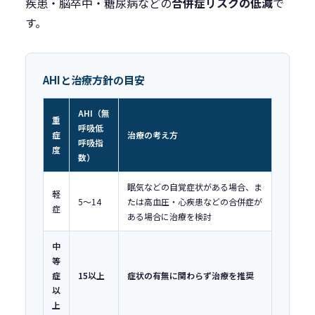
疾患・脳卒中・糖尿病などの
合併症リスクの低減
で
す。
AHIと治療方針の目安
AHI（無
重
呼吸低
症
治療の考え方
呼吸指
度
数）
眠気などの自覚症状がある場合、ま
軽
5〜14
たは高血圧・心疾患などの合併症が
症
ある場合に治療を検討
中
等
症
15以上
症状の有無に関わらず治療を推奨
以
上