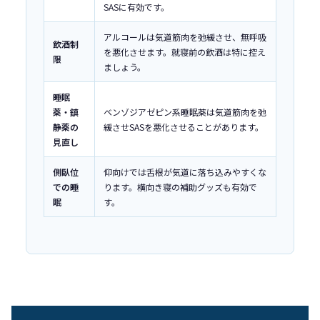
SASに有効です。
アルコールは気道筋肉を弛緩させ、無呼吸
飲酒制
を悪化させます。就寝前の飲酒は特に控え
限
ましょう。
睡眠
薬・鎮
ベンゾジアゼピン系睡眠薬は気道筋肉を弛
静薬の
緩させSASを悪化させることがあります。
見直し
側臥位
仰向けでは舌根が気道に落ち込みやすくな
での睡
ります。横向き寝の補助グッズも有効で
眠
す。