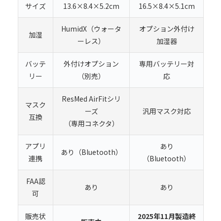
サイズ
13.6×8.4×5.2cm
16.5×8.4×5.1cm
HumidX（ウォータ
オプション外付け
加湿
ーレス）
加湿器
バッテ
外付けオプション
専用バッテリー対
リー
（別売）
応
ResMed AirFitシリ
マスク
ーズ
汎用マスク対応
互換
（専用コネクタ）
アプリ
あり
あり（Bluetooth）
連携
（Bluetooth）
FAA認
あり
あり
可
販売状
2025年11月製造終