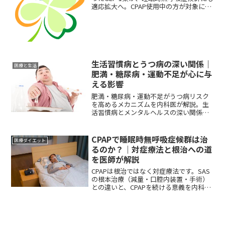
適応拡大へ。CPAP使用中の方が対象にな
る可能性があります。内科医が最新研究
をもとに解説。
生活習慣病とうつ病の深い関係｜
医療と生活
肥満・糖尿病・運動不足が心に与
える影響
肥満・糖尿病・運動不足がうつ病リスク
を高めるメカニズムを内科医が解説。生
活習慣病とメンタルヘルスの深い関係が
わかります。
CPAPで睡眠時無呼吸症候群は治
医療ダイエット
るのか？｜対症療法と根治への道
を医師が解説
CPAPは根治ではなく対症療法です。SAS
の根本治療（減量・口腔内装置・手術）
との違いと、CPAPを続ける意義を内科医
が解説します。