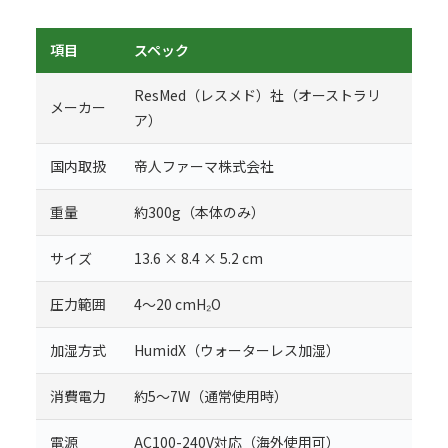
項目
スペック
ResMed（レスメド）社（オーストラリ
メーカー
ア）
国内取扱
帝人ファーマ株式会社
重量
約300g（本体のみ）
サイズ
13.6 × 8.4 × 5.2 cm
圧力範囲
4〜20 cmH₂O
加湿方式
HumidX（ウォーターレス加湿）
消費電力
約5〜7W（通常使用時）
電源
AC100-240V対応（海外使用可）