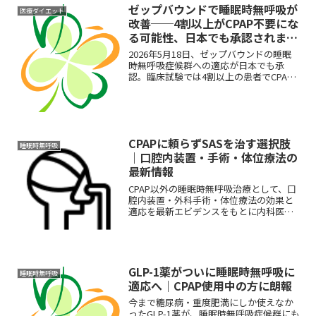
ゼップバウンドで睡眠時無呼吸が
医療ダイエット
改善──4割以上がCPAP不要にな
る可能性、日本でも承認されまし
た
2026年5月18日、ゼップバウンドの睡眠
時無呼吸症候群への適応が日本でも承
認。臨床試験では4割以上の患者でCPAP
不要になる可能性が示されました。CPAP
が続けられない方への選択肢を内科医が
解説します。
CPAPに頼らずSASを治す選択肢
睡眠時無呼吸
｜口腔内装置・手術・体位療法の
最新情報
CPAP以外の睡眠時無呼吸治療として、口
腔内装置・外科手術・体位療法の効果と
適応を最新エビデンスをもとに内科医が
解説します。
GLP-1薬がついに睡眠時無呼吸に
睡眠時無呼吸
適応へ｜CPAP使用中の方に朗報
今まで糖尿病・重度肥満にしか使えなか
ったGLP-1薬が、睡眠時無呼吸症候群にも