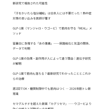
新研究で報告された可能性
「汗をかいたら塩分補給」は日本人には不要だった！熱中症
対策の思い込みを医師が覆す
GLP-1薬（マンジャロ・ウゴービ）で筋肉を守る「MEAL」メ
ソッド
猛暑日に急増する「あの激痛」──尿路結石と気温の関係、
データで判明
GLP-1薬の効果・副作用が人によって違う理由｜遺伝子研究
が解明
GLP-1薬で筋肉も落ちる？最新研究でわかったこととこれか
らの治療
週2回でOK・糖質制限中でも筋肉はつく ― 2026年筋トレ新
常識
セマグルチドを超えた新薬「カグリセマ」——ウゴービより
効く仕組みと試験データを解説