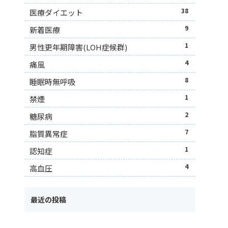
38
医療ダイエット
9
新着医療
1
男性更年期障害(LOH症候群)
4
痛風
8
睡眠時無呼吸
1
禁煙
2
糖尿病
7
脂質異常症
1
認知症
4
高血圧
最近の投稿