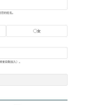
寫您的姓名。
女
（斜線會自動加入）。