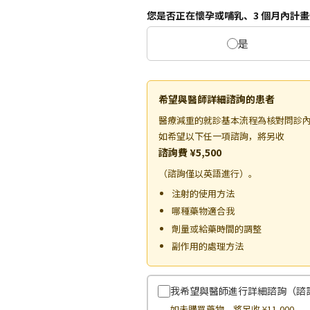
您是否正在懷孕或哺乳、3 個月內計畫
是
希望與醫師詳細諮詢的患者
醫療減重的就診基本流程為核對問診
如希望以下任一項諮詢，將另收
諮詢費 ¥5,500
（諮詢僅以英語進行）。
注射的使用方法
哪種藥物適合我
劑量或給藥時間的調整
副作用的處理方法
我希望與醫師進行詳細諮詢（諮詢費
如未購買藥物，將另收 ¥11,000。