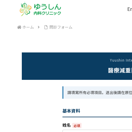
En
ホーム
問診フォーム
Yuushin Int
醫療減重
請填寫所有必填項目。送出後請在原
基本資料
姓名
必填