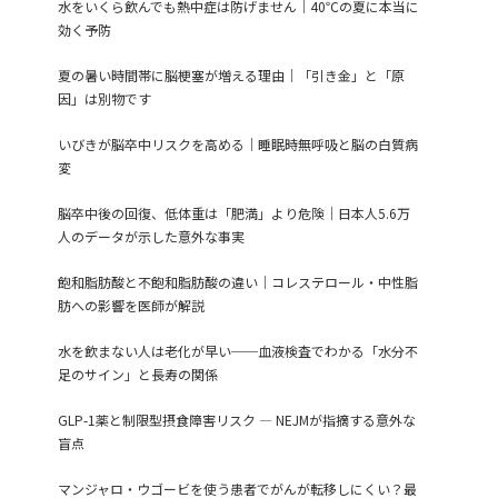
水をいくら飲んでも熱中症は防げません｜40℃の夏に本当に
効く予防
夏の暑い時間帯に脳梗塞が増える理由｜「引き金」と「原
因」は別物です
いびきが脳卒中リスクを高める｜睡眠時無呼吸と脳の白質病
変
脳卒中後の回復、低体重は「肥満」より危険｜日本人5.6万
人のデータが示した意外な事実
飽和脂肪酸と不飽和脂肪酸の違い｜コレステロール・中性脂
肪への影響を医師が解説
水を飲まない人は老化が早い──血液検査でわかる「水分不
足のサイン」と長寿の関係
GLP-1薬と制限型摂食障害リスク ― NEJMが指摘する意外な
盲点
マンジャロ・ウゴービを使う患者でがんが転移しにくい？最