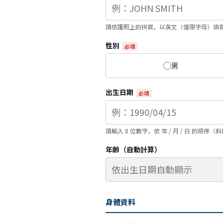
請依護照上的拼寫，以英文（僅限字母）填
性別
必填
男
出生日期
必填
請輸入 8 位數字，依 年 / 月 / 日 的順序
年齡（自動計算）
身體資料