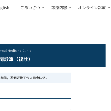
glish
ごあいさつ
診療内容
オンライン診療
ernal Medicine Clinic
問診單（複診）
位稍候，準備好後工作人員會叫您。